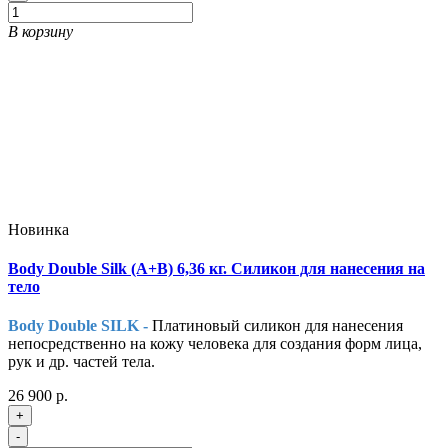
В корзину
Новинка
Body Double Silk (A+B) 6,36 кг. Силикон для нанесения на
тело
Body Double SILK -
Платиновый силикон для нанесения
непосредственно на кожу человека для создания форм лица,
рук и др. частей тела.
26 900 р.
+
-