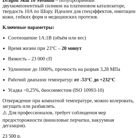
Dragon Skin 10 Medium
– полупрозрачный
двухкомпонентный силикон на платиновом катализаторе,
твердость 10A по Шору. Идеален для спецэффектов, имитации
кожи, гибких форм и медицинских протезов.
Ключевые параметры:
Соотношение 1А:1В (объём или вес)
Время жизни при 23°C –
20 минут
Вязкость – 23 000 сП
Удлинение до 1000%, прочность на разрыв 3,28 МПа
Рабочий диапазон температур:
от -53°C до +232°C
Усадка <0,25%, биосовместим (ISO 10993-10)
Отверждение при комнатной температуре, можно колеровать,
загущать или разбавлять.
⚠️ Для профессионалов, требует соблюдения мер
предосторожности (виниловые перчатки, вакуумная
дегазация).
23 500 р.