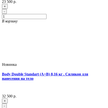
23 500 р.
+
-
В корзину
Новинка
Body Double Standart (A+B) 8,16 кг . Силикон для
нанесения на тело
32 500 р.
+
-