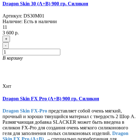
Dragon Skin 30 (A+B) 900 гр. Силикон
Артикул:
DS30M01
Наличие:
Есть в наличии
11
3 600 р.
+
-
В корзину
Хит
Dragon Skin FX Pro (A+B) 900 гр. Силикон
Dragon Skin FX-Pro
представляет собой очень мягкий,
прочный и хорошо тянущийся материал с твердость 2 Шор А.
Размягчающая добавка SLACKER может быть введена в
силикон FX-Pro для создания очень мягкого силиконового
геля для заполнения полых силиконовых изделий.
Dragon
Skin FX Pro (A+B)
– специально разработанная для