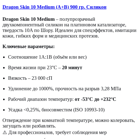
Dragon Skin 10 Medium (A+B) 900 гр. Силикон
Dragon Skin 10 Medium
– полупрозрачный
двухкомпонентный силикон на платиновом катализаторе,
твердость 10A по Шору. Идеален для спецэффектов, имитации
кожи, гибких форм и медицинских протезов.
Ключевые параметры:
Соотношение 1А:1В (объём или вес)
Время жизни при 23°C –
20 минут
Вязкость – 23 000 сП
Удлинение до 1000%, прочность на разрыв 3,28 МПа
Рабочий диапазон температур:
от -53°C до +232°C
Усадка <0,25%, биосовместим (ISO 10993-10)
Отверждение при комнатной температуре, можно колеровать,
загущать или разбавлять.
⚠️ Для профессионалов, требует соблюдения мер