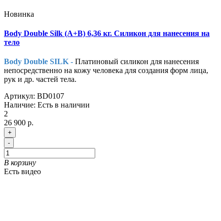
Новинка
Body Double Silk (A+B) 6,36 кг. Силикон для нанесения на
тело
Body Double SILK -
Платиновый силикон для нанесения
непосредственно на кожу человека для создания форм лица,
рук и др. частей тела.
Артикул:
BD0107
Наличие:
Есть в наличии
2
26 900 р.
+
-
В корзину
Есть видео