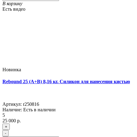
В корзину
Есть видео
Новинка
Rebound 25 (A+B) 8,16 кг. Силикон для нанесения кистью
Артикул:
r250816
Наличие:
Есть в наличии
5
25 000 р.
+
-