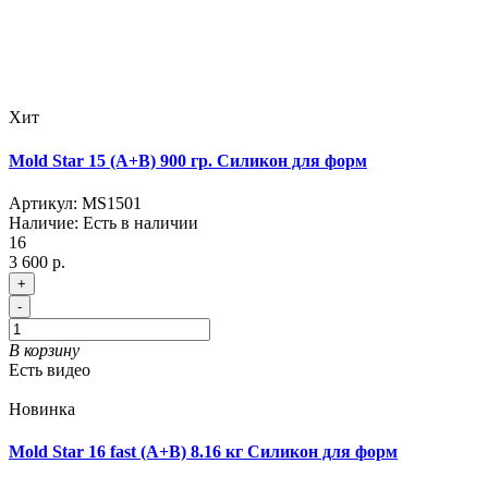
Хит
Mold Star 15 (A+B) 900 гр. Силикон для форм
Артикул:
MS1501
Наличие:
Есть в наличии
16
3 600 р.
+
-
В корзину
Есть видео
Новинка
Mold Star 16 fast (A+B) 8.16 кг Силикон для форм