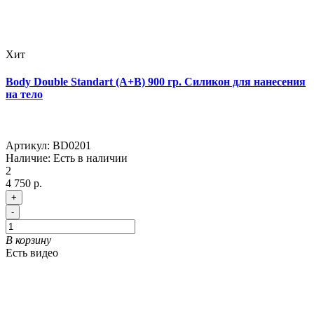
Хит
Body Double Standart (A+B) 900 гр. Силикон для нанесения
на тело
Артикул:
BD0201
Наличие:
Есть в наличии
2
4 750 р.
+
-
В корзину
Есть видео