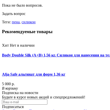
Пока не было вопросов.
Задать вопрос
Теги:
пена
,
силикон
Рекомендуемые товары
Хит
Нет в наличии
Body Double Silk (A+B) 1,56 кг. Силикон для нанесения на те
Alja-Safe альгинат для форм 1,36 кг
5 000 р.
В корзину
Подписка на новости
Будьте в курсе новых акций и спецпредложений!
Подписаться