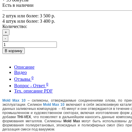
Есть в наличии
2 штук или более: 3 500 р.
4 штук или более: 3 400 р.
Количество:
+
-
В корзину
Описание
Видео
0
Отзывы
0
Вопрос - Ответ
Тех. описание PDF
Mold Max 10
– силиконы, отверждаемые соединениями олова, по прин
эксплуатации. Силикон
Mold Max
10
включают в себя эксклюзивную каталит
данных заливочных компаундов – 45 минут и они отверждаются в течение 
промышленном и художественном секторах, включая изготовление форм дл
добавки
THI-VEX
, что позволяет в дальнейшем наносить данные композиц
формования металлов. Силиконы
Mold Max
могут быть использованы дл
формования полиуретановых, эпоксидных и полиэфирных смол (без при
дегазация смеси под вакуумом.