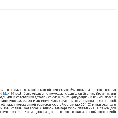
ыв и раздир, а также высокой тиражеустойчивостью и долговечностью
ld Max
10
мо;tn быть окрашен с помощью красителей Silc Pig. Время жизни
ден для изготовления деталей со сложной конфигурацией и применяются в
.
Mold Max 10, 20, 25 и 30
могут быть загущены при помощи тиксотропной
обладает повышенной температуростойкостью (до 294°C) и пригоден для
лы или сплавы металлов с низкой температурой плавления, а также для
е смешивание. Рекомендована (но не является обязательной операцией)