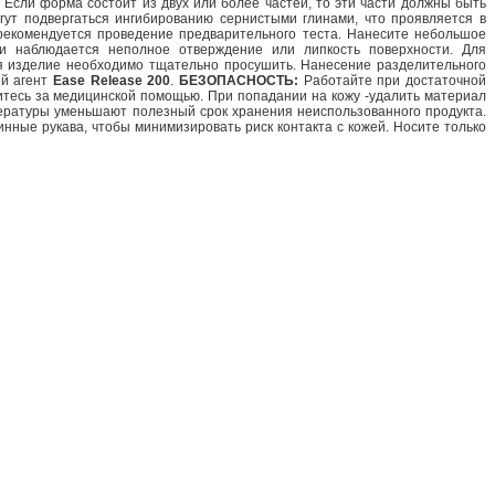
Если форма состоит из двух или более частей, то эти части должны быть
ут подвергаться ингибированию сернистыми глинами, что проявляется в
 рекомендуется проведение предварительного теста. Нанесите небольшое
ии наблюдается неполное отверждение или липкость поверхности. Для
я изделие необходимо тщательно просушить. Нанесение разделительного
ый агент
Ease Release 200
.
БЕЗОПАСНОСТЬ:
Работайте при достаточной
титесь за медицинской помощью. При попадании на кожу -удалить материал
ературы уменьшают полезный срок хранения неиспользованного продукта.
ные рукава, чтобы минимизировать риск контакта с кожей. Носите только