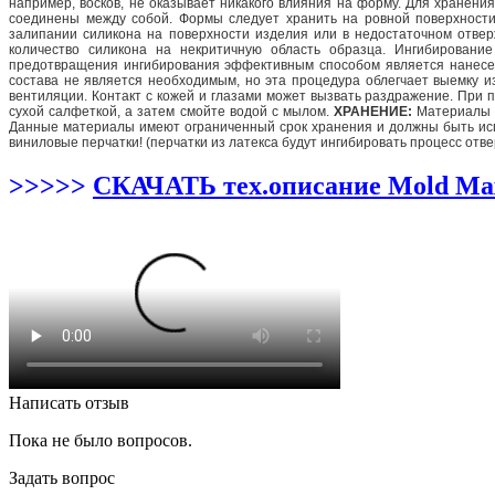
например, восков, не оказывает никакого влияния на форму. Для хранен
соединены между собой. Формы следует хранить на ровной поверхности
залипании силикона на поверхности изделия или в недостаточном отвер
количество силикона на некритичную область образца. Ингибировани
предотвращения ингибирования эффективным способом является нанесен
состава не является необходимым, но эта процедура облегчает выемку 
вентиляции. Контакт с кожей и глазами может вызвать раздражение. При 
сухой салфеткой, а затем смойте водой с мылом.
ХРАНЕНИЕ:
Материалы д
Данные материалы имеют ограниченный срок хранения и должны быть испо
виниловые перчатки! (перчатки из латекса будут ингибировать процесс отв
>>>>>
СКАЧАТЬ тех.описание Mold Ma
Написать отзыв
Пока не было вопросов.
Задать вопрос