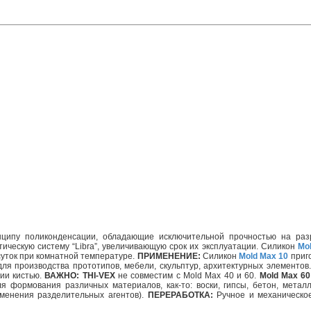
ципу поликонденсации, обладающие исключительной прочностью на разр
ическую систему “Libra”, увеличивающую срок их эксплуатации. Силикон
Mo
суток при комнатной температуре.
ПРИМЕНЕНИЕ:
Силикон
Mold Max 10
приго
я производства прототипов, мебели, скульптур, архитектурных элементов
ии кистью.
ВАЖНО: THI-VEX
не совместим с Mold Max 40 и 60.
Mold Max 60
я формования различных материалов, как-то: воски, гипсы, бетон, метал
менения разделительных агентов).
ПЕРЕРАБОТКА:
Ручное и механическо