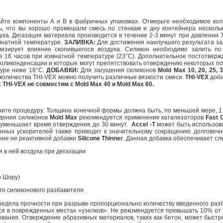
е компоненты А и В в фабричных упаковках. Отмерьте необходимое коли
, что вы хорошо промешали смесь по стенкам и дну контейнера нескольк
ха. Дегазация материала производится в течение 2-3 минут при давлении 7
омнатной температуре.
ЗАЛИВКА:
Для достижения наилучшего результата зал
мизирует влияние скопившегося воздуха. Силикон необходимо залить по
16 часов при комнатной температуре (23°C). Дополнительное постотвержде
 поликонденсации и которые могут препятствовать отверждению некоторых п
уре ниже 18°C.
ДОБАВКИ:
Для загущения силиконов
Mold Max 10, 20, 25, 
 количества THI-VEX можно получить различные вязкости смеси.
THI-VEX
доба
THI-VEX не совместим с Mold Max 40 и Mold Max 60.
орите процедуру. Толщина конечной формы должна быть, по меньшей мере, 1 
дения силиконов
Mold Max
рекомендуется применение катализаторов
Fast 
 уменьшает время отверждения до 30 минут.
Accel -T
может быть использов
анных ускорителей также приводит к значительному сокращению долговеч
ние не реактивной добавки
Silicone Thinner
. Данная добавка обеспечивает с
 в ней воздуха при дегазации
о Шору)
го силиконового разбавителя.
едела прочности при разрыве пропорционально количеству введенного разба
 в поврежденных местах «узелков». Не рекомендуется превышать 10% от 
вания. Отверждение абразивных материалов, таких как бетон, может быстр