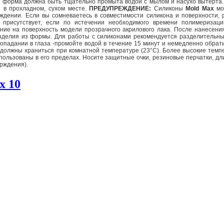
ия форма должна быть тщательно промыта водой с мылом и насухо вытерта. 
 в прохладном, сухом месте.
ПРЕДУПРЕЖДЕНИЕ:
Силиконы
Mold Max
мог
ждении. Если вы сомневаетесь в совместимости силикона и поверхности,
е присутствует, если по истечении необходимого времени полимеризац
ие на поверхность модели прозрачного акрилового лака. После нанесени
изделия из формы. Для работы с силиконами рекомендуется разделительн
попадании в глаза -промойте водой в течение 15 минут и немедленно обра
олжны храниться при комнатной температуре (23°C). Более высокие темп
льзованы в его пределах. Носите защитные очки, резиновые перчатки, длин
ерждения).
x 10