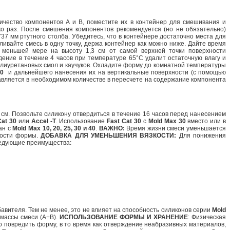
чество компонентов А и В, поместите их в контейнер для смешивания и
о раз. После смешения компонентов рекомендуется (но не обязательно)
37 мм ртутного столба. Убедитесь, что в контейнере достаточно места для
ивайте смесь в одну точку, держа контейнер как можно ниже. Дайте время
 меньшей мере на высоту 1,3 см от самой верхней точки поверхности
ние в течение 4 часов при температуре 65°C удалит остаточную влагу и
олиуретановых смол и каучуков. Охладите форму до комнатной температуры
30
и дальнейшего нанесения их на вертикальные поверхности (с помощью
вляется в необходимом количестве в пересчете на содержание компонента
см. Позвольте силикону отвердиться в течение 16 часов перед нанесением
Cat 30
или
Accel -T
. Использование
Fast Cat 30
с
Mold Max 30
вместо или в
ан с
Mold Max 10, 20, 25, 30 и 40
.
ВАЖНО:
Время жизни смеси уменьшается
ности формы.
ДОБАВКА ДЛЯ УМЕНЬШЕНИЯ ВЯЗКОСТИ:
Для понижения
ледующие преимущества:
вителя. Тем не менее, это не влияет на способность силиконов серии
Mold
массы смеси (А+В).
ИСПОЛЬЗОВАНИЕ ФОРМЫ И ХРАНЕНИЕ
: Физическая
о повредить форму, в то время как отверждение неабразивных материалов,