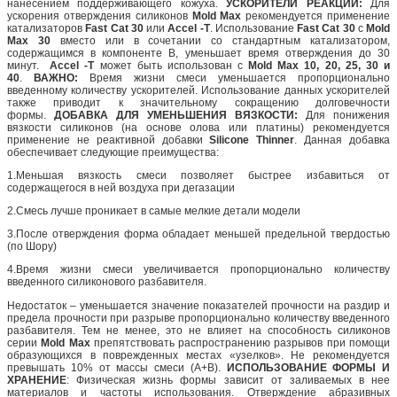
нанесением поддерживающего кожуха.
УСКОРИТЕЛИ РЕАКЦИИ:
Для
ускорения отверждения силиконов
Mold Max
рекомендуется применение
катализаторов
Fast Cat 30
или
Accel -T
. Использование
Fast Cat 30
с
Mold
Max 30
вместо или в сочетании со стандартным катализатором,
содержащимся в компоненте В, уменьшает время отверждения до 30
минут.
Accel -T
может быть использован с
Mold Max 10, 20, 25, 30 и
40
.
ВАЖНО:
Время жизни смеси уменьшается пропорционально
введенному количеству ускорителей. Использование данных ускорителей
также приводит к значительному сокращению долговечности
формы.
ДОБАВКА ДЛЯ УМЕНЬШЕНИЯ ВЯЗКОСТИ:
Для понижения
вязкости силиконов (на основе олова или платины) рекомендуется
применение не реактивной добавки
Silicone Thinner
. Данная добавка
обеспечивает следующие преимущества:
1.Меньшая вязкость смеси позволяет быстрее избавиться от
содержащегося в ней воздуха при дегазации
2.Смесь лучше проникает в самые мелкие детали модели
3.После отверждения форма обладает меньшей предельной твердостью
(по Шору)
4.Время жизни смеси увеличивается пропорционально количеству
введенного силиконового разбавителя.
Недостаток – уменьшается значение показателей прочности на раздир и
предела прочности при разрыве пропорционально количеству введенного
разбавителя. Тем не менее, это не влияет на способность силиконов
серии
Mold Max
препятствовать распространению разрывов при помощи
образующихся в поврежденных местах «узелков». Не рекомендуется
превышать 10% от массы смеси (А+В).
ИСПОЛЬЗОВАНИЕ ФОРМЫ И
ХРАНЕНИЕ
: Физическая жизнь формы зависит от заливаемых в нее
материалов и частоты использования. Отверждение абразивных