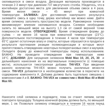
скопившегося в смеси воздуха. Дегазация материала производится в
течение 2-3 минут при давлении 737 мм ртутного столба. Убедитесь, что в
контейнере достаточно места для увеличения объема смеси в 4 раза.
Время жизни смеси – 45 минут при комнатной
температуре.
ЗАЛИВКА:
Для достижения наилучшего результата
заливайте смесь в одну точку, держа контейнер как можно ниже. Дайте
время силикону заполнить пространство модели. Равномерное течение
минимизирует влияние скопившегося воздуха. Силикон необходимо
залить по меньшей мере на высоту 1,3 см от самой верхней точки
поверхности модели.
ОТВЕРЖДЕНИЕ:
Время отверждения формы до
съёма – не менее 16 часов при комнатной температуре (23°C).
Дополнительное постотверждение в течение 4 часов при температуре
65°C удалит остаточную влагу и спирты, которые образуются в продукте в
результате протекания реакции поликонденсации и которые могут
препятствовать отверждению некоторых полиуретановых смол и каучуков.
Охладите форму до комнатной температуры перед использованием.
ВАЖНО. Не проводите отверждение при температуре ниже
18°C.
ДОБАВКИ:
Для загущения силиконов
Mold Max 10, 20, 25, 30
и
дальнейшего нанесения их на вертикальные поверхности (с помощью
кисти), используется тиксотропная добавка
THI-VEX
. При введении
разного количества THI-VEX можно получить различные вязкости
смеси.
THI-VEX
добавляется в необходимом количестве в пересчете на
содержание компонента А. Добавка должна быть тщательно смешана с
компонентами А и В.
ВАЖНО: THI-VEX не совместим с Mold Max 40 и Mold
Max 60.
Нанесите слой силикона и подождите, пока он станет липким, затем
повторите процедуру. Толщина конечной формы должна быть, по меньшей
мере, 1 см. Позвольте силикону отвердиться в течение 16 часов перед