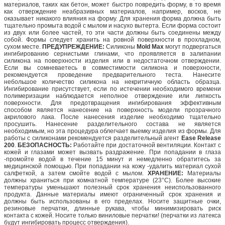
материалов, таких как бетон, может быстро повредить форму, в то время
как отверждение неабразивных материалов, например, восков, не
оказывает никакого влияния на форму. Для хранения форма должна быть
тщательно промыта водой с мылом и насухо вытерта. Если форма состоит
из двух или более частей, то эти части должны быть соединены между
собой. Формы следует хранить на ровной поверхности в прохладном,
сухом месте.
ПРЕДУПРЕЖДЕНИЕ:
Силиконы
Mold Max
могут подвергаться
ингибированию сернистыми глинами, что проявляется в залипании
силикона на поверхности изделия или в недостаточном отверждении.
Если вы сомневаетесь в совместимости силикона и поверхности,
рекомендуется проведение предварительного теста. Нанесите
небольшое количество силикона на некритичную область образца.
Ингибирование присутствует, если по истечении необходимого времени
полимеризации наблюдается неполное отверждение или липкость
поверхности. Для предотвращения ингибирования эффективным
способом является нанесение на поверхность модели прозрачного
акрилового лака. После нанесения изделие необходимо тщательно
просушить. Нанесение разделительного состава не является
необходимым, но эта процедура облегчает выемку изделия из формы. Для
работы с силиконами рекомендуется разделительный агент
Ease Release
200
.
БЕЗОПАСНОСТЬ:
Работайте при достаточной вентиляции. Контакт с
кожей и глазами может вызвать раздражение. При попадании в глаза
-промойте водой в течение 15 минут и немедленно обратитесь за
медицинской помощью. При попадании на кожу -удалить материал сухой
салфеткой, а затем смойте водой с мылом.
ХРАНЕНИЕ:
Материалы
должны храниться при комнатной температуре (23°C). Более высокие
температуры уменьшают полезный срок хранения неиспользованного
продукта. Данные материалы имеют ограниченный срок хранения и
должны быть использованы в его пределах. Носите защитные очки,
резиновые перчатки, длинные рукава, чтобы минимизировать риск
контакта с кожей. Носите только виниловые перчатки! (перчатки из латекса
будут ингибировать процесс отверждения).