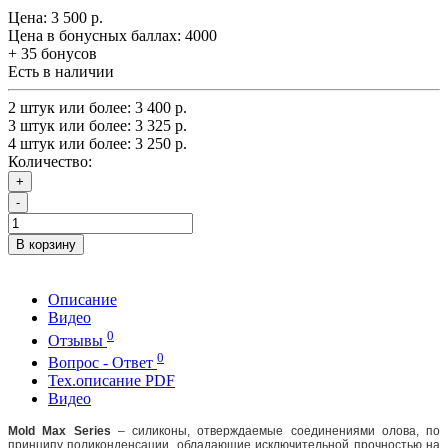
Цена:
3 500 р.
Цена в бонусных баллах:
4000
+ 35 бонусов
Есть в наличии
2 штук или более: 3 400 р.
3 штук или более: 3 325 р.
4 штук или более: 3 250 р.
Количество:
+
-
В корзину
Описание
Видео
0
Отзывы
0
Вопрос - Ответ
Тех.описание PDF
Видео
Mold Max Series
– силиконы, отверждаемые соединениями олова, по
принципу поликонденсации, обладающие исключительной прочностью на