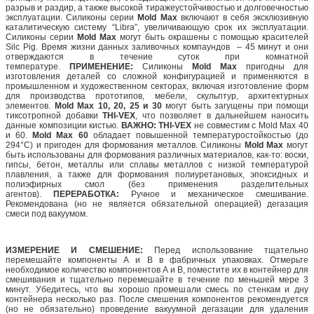
разрыв и раздир, а также высокой тиражеустойчивостью и долговечностью
эксплуатации. Силиконы серии
Mold Max
включают в себя эксклюзивную
каталитическую систему “Libra”, увеличивающую срок их эксплуатации.
Силиконы серии
Mold Max
могут быть окрашены с помощью красителей
Silc Pig. Время жизни данных заливочных компаундов – 45 минут и они
отверждаются в течение суток при комнатной
температуре.
ПРИМЕНЕНИЕ:
Силиконы
Mold Max
пригодны для
изготовления деталей со сложной конфигурацией и применяются в
промышленном и художественном секторах, включая изготовление форм
для производства прототипов, мебели, скульптур, архитектурных
элементов.
Mold Max 10, 20, 25 и 30
могут быть загущены при помощи
тиксотропной добавки
THI-VEX
, что позволяет в дальнейшем наносить
данные композиции кистью.
ВАЖНО: THI-VEX
не совместим с Mold Max 40
и 60.
Mold Max 60
обладает повышенной температуростойкостью (до
294°C) и пригоден для формования металлов. Силиконы
Mold Max
могут
быть использованы для формования различных материалов, как-то: воски,
гипсы, бетон, металлы или сплавы металлов с низкой температурой
плавления, а также для формования полиуретановых, эпоксидных и
полиэфирных смол (без применения разделительных
агентов).
ПЕРЕРАБОТКА:
Ручное и механическое смешивание.
Рекомендована (но не является обязательной операцией) дегазация
смеси под вакуумом.
ИЗМЕРЕНИЕ И СМЕШЕНИЕ:
Перед использование тщательно
перемешайте компоненты А и В в фабричных упаковках. Отмерьте
необходимое количество компонентов А и В, поместите их в контейнер для
смешивания и тщательно перемешайте в течение по меньшей мере 3
минут. Убедитесь, что вы хорошо промешали смесь по стенкам и дну
контейнера несколько раз. После смешения компонентов рекомендуется
(но не обязательно) проведение вакуумной дегазации для удаления