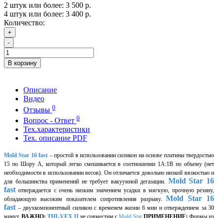
2 штук или более: 3 500 р.
4 штук или более: 3 400 р.
Количество:
+
-
В корзину
Описание
Видео
0
Отзывы
0
Вопрос - Ответ
Тех.характеристики
Тех. описание PDF
Mold Star 16 fast
– простой в использовании силикон на основе платины твердостью
15 по Шору А, который легко смешивается в соотношении 1А:1В по объему (нет
необходимости в использовании весов). Он отличается довольно низкой вязкостью и
Mold Star
16
для большинства применений не требует вакуумной дегазации.
fast
отверждается с очень низким значением усадки в мягкую, прочную резину,
Mold Star
16
обладающую высоким показателем сопротивления разрыву.
fast
– двухкомпонентный силикон с временем жизни 6 мин и отверждением за 30
минут.
ВАЖНО:
THI-VEX II
не совместим с
Mold Star
ПРИМЕНЕНИЕ:
Формы из