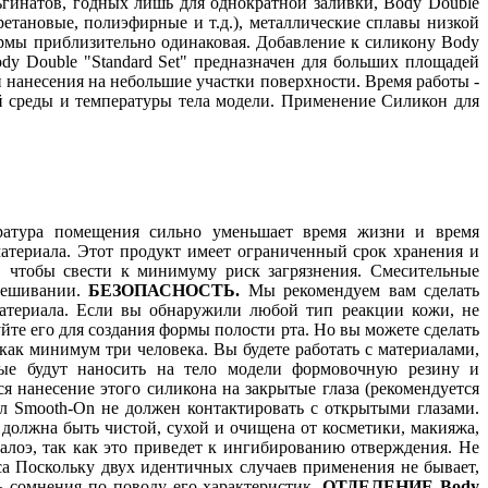
ьгинатов, годных лишь для однократной заливки, Body Double
етановые, полиэфирные и т.д.), металлические сплавы низкой
ормы приблизительно одинаковая. Добавление к силикону Body
dy Double "Standard Set" предназначен для больших площадей
й нанесения на небольшие участки поверхности. Время работы -
й среды и температуры тела модели. Применение Силикон для
ература помещения сильно уменьшает время жизни и время
атериала. Этот продукт имеет ограниченный срок хранения и
, чтобы свести к минимуму риск загрязнения. Смесительные
мешивании.
БЕЗОПАСНОСТЬ.
Мы рекомендуем вам сделать
материала. Если вы обнаружили любой тип реакции кожи, не
уйте его для создания формы полости рта. Но вы можете сделать
к минимум три человека. Вы будете работать с материалами,
рые будут наносить на тело модели формовочную резину и
 нанесение этого силикона на закрытые глаза (рекомендуется
ал Smooth-On не должен контактировать с открытыми глазами.
должна быть чистой, сухой и очищена от косметики, макияжа,
алоэ, так как это приведет к ингибированию отверждения. Не
са Поскольку двух идентичных случаев применения не бывает,
ть сомнения по поводу его характеристик.
ОТДЕЛЕНИЕ Body