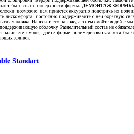
кой блокировки твёрдой поддерживающей оболочки. Намочите 
может быть снят с поверхности формы.
ДЕМОНТАЖ ФОРМЫ
лоски, возможно, вам придется аккуратно подстричь их ножни
ть дискомфорта –постоянно поддерживайте с ней обратную связ
снятия макияжа. Нанесите его на кожу, а затем смойте водой с мы
поддерживающую оболочку. Разделительный состав не обязателе
ли заливаете смолы, дайте форме полимеризоваться хотя бы
ующих заливок
le Standart