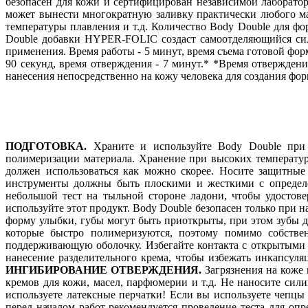
безопасен для кожи и сертифицирован независимой лаборатор
может вынести многократную заливку практически любого мат
температуры плавления и т.д. Количество Body Double для ф
Double добавки HYPER-FOLIC создаст самоотделяющийся силик
применения. Время работы - 5 минут, время съема готовой фор
90 секунд, время отверждения - 7 минут.* *Время отвержде
нанесения непосредственно на кожу человека для создания форм
ПОДГОТОВКА.
Храните и используйте Body Double при
полимеризации материала. Хранение при высоких температур
должен использоваться как можно скорее. Носите защитные
инструменты должны быть плоскими и жесткими с определ
небольшой тест на тыльной стороне ладони, чтобы удостов
используйте этот продукт. Body Double безопасен только при н
форму улыбки, губы могут быть приоткрыты, при этом зубы 
которые быстро полимеризуются, поэтому помимо собстве
поддерживающую оболочку. Избегайте контакта с открытыми г
нанесение разделительного крема, чтобы избежать инкапсуля
ИНГИБИРОВАНИЕ ОТВЕРЖДЕНИЯ.
Загрязнения на коже 
кремов для кожи, масел, парфюмерии и т.д. Не наносите сил
используете латексные перчатки! Если вы используете чепцы
перед началом работ рекомендуется проведение теста для оп