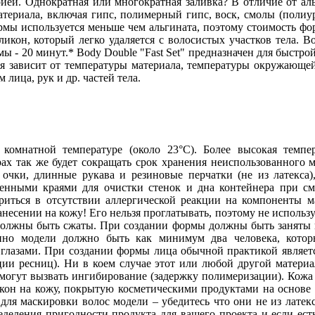
ией. Однократная или многократная заливка? В отличие от ал
ериала, включая гипс, полимерный гипс, воск, смолы (полиур
ормы используется меньше чем альгината, поэтому стоимость ф
он, который легко удаляется с волосистых участков тела. Bo
мы - 20 минут.* Body Double "Fast Set" предназначен для быстро
ния зависит от температуры материала, температуры окружающе
 лица, рук и др. частей тела.
 комнатной температуре (около 23°С). Более высокая темп
ах так же будет сокращать срок хранения неиспользованного м
 очки, длинные рукава и резиновые перчатки (не из латекса)
енными краями для очистки стенок и дна контейнера при с
ериться в отсутствии аллергической реакции на компоненты 
анесении на кожу! Его нельзя проглатывать, поэтому не использ
должны быть сжаты. При создании формы должны быть заняты ка
нно модели должно быть как минимум два человека, кото
лазами. При создании формы лица обычной практикой является
ции ресниц). Ни в коем случае этот или любой другой матери
могут вызвать ингибирование (задержку полимеризации). Кожа 
икон на кожу, покрытую косметическими продуктами на основе 
 для маскировки волос модели – убедитесь что они не из латек
ределения пригодности продукта для вашего проекта и если ес