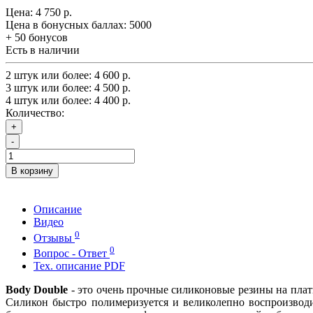
Цена:
4 750 р.
Цена в бонусных баллах:
5000
+ 50 бонусов
Есть в наличии
2 штук или более: 4 600 р.
3 штук или более: 4 500 р.
4 штук или более: 4 400 р.
Количество:
+
-
В корзину
Описание
Видео
0
Отзывы
0
Вопрос - Ответ
Тех. описание PDF
Body Double
- это очень прочные силиконовые резины на плат
Силикон быстро полимеризуется и великолепно воспроизвод