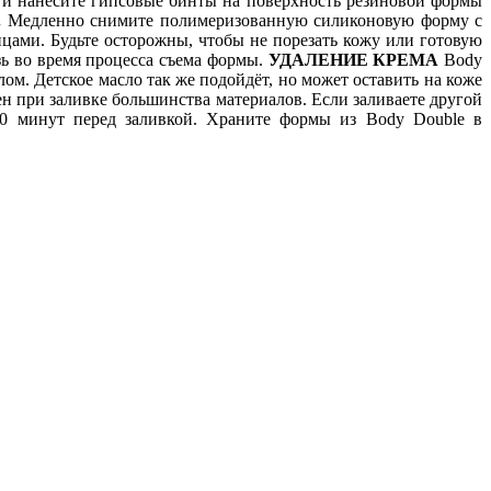
и нанесите гипсовые бинты на поверхность резиновой формы
.
Медленно снимите полимеризованную силиконовую форму с
цами. Будьте осторожны, чтобы не порезать кожу или готовую
ь во время процесса съема формы.
УДАЛЕНИЕ КРЕМА
Body
лом. Детское масло так же подойдёт, но может оставить на коже
н при заливке большинства материалов. Если заливаете другой
 60 минут перед заливкой. Храните формы из Body Double в