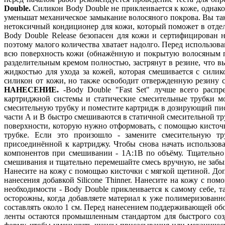
Double.
Силикон Body Double не приклеивается к коже, однако
уменьшат механическое замыкание волосяного покрова. Вы так
нетоксичный кондиционер для кожи, который поможет в отдел
Body Double Release безопасен для кожи и сертифицирован
поэтому малого количества хватает надолго. Перед использо
всю поверхность кожи (обнажённую и покрытую волосяным по
разделительным кремом полностью, застрянут в резине, что
жидкостью для ухода за кожей, которая смешивается с сил
силикон от кожи, но также освободит отвержденную резину с
НАНЕСЕНИЕ.
-Body Double "Fast Set" лучше всего распр
картриджной системы и статические смесительные трубки м
смесительную трубку и поместите картридж в дозирующий пист
части А и В быстро смешиваются в статичной смесительной тр
поверхности, которую нужно отформовать, с помощью кисточ
трубке. Если это произошло - замените смесительную тр
присоединённой к картриджу. Чтобы снова начать использова
компонентов при смешивании - 1А:1В по объёму. Тщательно
смешивания и тщательно перемешайте смесь вручную, не забыв
Нанесите на кожу с помощью кисточки с мягкой щетиной. Доп
нанесения добавкой Silicone Thinner. Нанесите на кожу с по
необходимости - Body Double приклеивается к самому себе, т
осторожны, когда добавляете материал к уже полимеризован
составлять около 1 см. Перед нанесением поддерживающей об
ленты остаются промышленным стандартом для быстрого соз