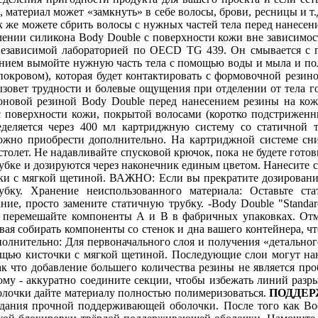
, материал может «замкнуть» в себе волосы, брови, ресницы и 
 же можете сбрить волосы с нужных частей тела перед нанесени
ении силикона Body Double с поверхности кожи вне зависимост
 независимой лабораторией по OECD TG 439. Он смывается с
ванием вымойте нужную часть тела с помощью воды и мыла и п
кровом), которая будет контактировать с формовочной резино
 вызовет трудности и болевые ощущения при отделении от тел
иконовой резиной Body Double перед нанесением резины на к
 поверхности кожи, покрытой волосами (коротко подстриженны
еделяется через 400 мл картриджную систему со статичной т
ожно приобрести дополнительно. На картриджной системе сни
олет. Не надавливайте спусковой крючок, пока не будете готов
убке и дозируются через наконечник единым цветом. Нанесите см
ки с мягкой щетиной. ВАЖНО: Если вы прекратите дозирование
убку. Хранение неиспользованного материала: Оставьте с
ние, просто замените статичную трубку. -Body Double "Standa
 перемешайте компоненты А и В в фабричных упаковках. Отме
ая собирать компоненты со стенок и дна вашего контейнера, чт
олнительно: Для первоначального слоя и получения «детального
мощью кисточки с мягкой щетиной. Последующие слои могут нано
ак что добавление большего количества резины не является пр
ному - аккуратно соедините секции, чтобы избежать линий раз
олочки дайте материалу полностью полимеризоваться.
ПОДДЕР
дания прочной поддерживающей оболочки. После того как Body