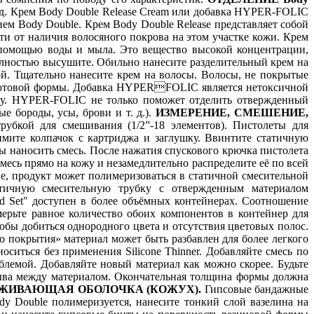
т.д. Крем Body Double Release Cream или добавка HYPER-FOLIC
ем Body Double. Крем Body Double Release представляет собой
и от наличия волосяного покрова на этом участке кожи. Крем
 помощью воды и мыла. Это вещество высокой концентрации,
олностью высушите. Обильно нанесите разделительный крем на
й. Тщательно нанесите крем на волосы. Волосы, не покрытые
а готовой формы. Добавка HYPERFOLIC является нетоксичной
ожу. HYPER-FOLIC не только поможет отделить отвержденный
е бороды, усы, брови и т. д.).
ИЗМЕРЕНИЕ, СМЕШЕНИЕ,
рубкой для смешивания (1/2”-18 элементов). Пистолеты для
мите колпачок с картриджа и заглушку. Ввинтите статичную
ы наносить смесь. После нажатия спускового крючка пистолета
есь прямо на кожу и незамедлительно распределите её по всей
, продукт может полимеризоваться в статичной смесительной
татичную смесительную трубку с отвержденным материалом
rd Set" доступен в более объёмных контейнерах. Соотношение
рьте равное количество обоих компонентов в контейнер для
обы добиться однородного цвета и отсутствия цветовых полос.
 покрытия» материал может быть разбавлен для более легкого
ситься без применения Silicone Thinner. Добавляйте смесь по
облемой. Добавляйте новый материал как можно скорее. Будьте
рыва между материалом. Окончательная толщина формы должна
ЖИВАЮЩАЯ ОБОЛОЧКА (КОЖУХ).
Гипсовые бандажные
 Double полимеризуется, нанесите тонкий слой вазелина на