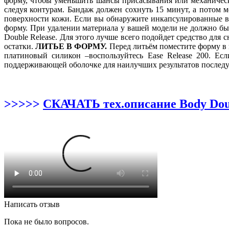
форму, чтобы уменьшить шансы присасывания или механичес
следуя контурам. Бандаж должен сохнуть 15 минут, а потом 
поверхности кожи. Если вы обнаружите инкапсулированные во
форму. При удалении материала у вашей модели не должно бы
Double Release. Для этого лучше всего подойдет средство для 
остатки.
ЛИТЬЕ В ФОРМУ.
Перед литьём поместите форму в 
платиновый силикон –воспользуйтесь Ease Release 200. Ес
поддерживающей оболочке для наилучших результатов послед
>>>>>
СКАЧАТЬ тех.описание Body Doub
Написать отзыв
Пока не было вопросов.