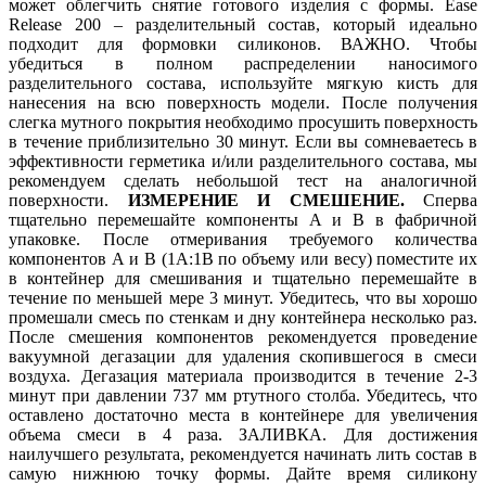
может облегчить снятие готового изделия с формы. Ease
Release 200 – разделительный состав, который идеально
подходит для формовки силиконов. ВАЖНО. Чтобы
убедиться в полном распределении наносимого
разделительного состава, используйте мягкую кисть для
нанесения на всю поверхность модели. После получения
слегка мутного покрытия необходимо просушить поверхность
в течение приблизительно 30 минут. Если вы сомневаетесь в
эффективности герметика и/или разделительного состава, мы
рекомендуем сделать небольшой тест на аналогичной
поверхности.
ИЗМЕРЕНИЕ И СМЕШЕНИЕ.
Сперва
тщательно перемешайте компоненты А и В в фабричной
упаковке. После отмеривания требуемого количества
компонентов А и В (1А:1В по объему или весу) поместите их
в контейнер для смешивания и тщательно перемешайте в
течение по меньшей мере 3 минут. Убедитесь, что вы хорошо
промешали смесь по стенкам и дну контейнера несколько раз.
После смешения компонентов рекомендуется проведение
вакуумной дегазации для удаления скопившегося в смеси
воздуха. Дегазация материала производится в течение 2-3
минут при давлении 737 мм ртутного столба. Убедитесь, что
оставлено достаточно места в контейнере для увеличения
объема смеси в 4 раза. ЗАЛИВКА. Для достижения
наилучшего результата, рекомендуется начинать лить состав в
самую нижнюю точку формы. Дайте время силикону