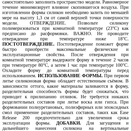
самостоятельно заполнить пространство модели. Равномерное
течение минимизирует влияние скопившегося воздуха. При
изготовлении формы силикон необходимо залить по меньшей
мере на высоту 1,3 см от самой верхней точки поверхности
модели. ОТВЕРЖДЕНИЕ. Позвольте силикону
полимеризоваться при комнатной температуре (23°C) как
предписано до расформовки. ВАЖНО. Не проводите
отверждение при температуре ниже 18°C.
ПОСТОТВЕРЖДЕНИЕ.
Постотверждение поможет форме
быстро приобрести максимальные физические и
эксплуатационные свойства. После отверждения при
комнатной температуре выдержите форму в течение 2 часов
при температуре 80°C, а затем 1 час при температуре 100°C.
Охладите форму до комнатной температуры перед
использованием.
ИСПОЛЬЗОВАНИЕ ФОРМЫ.
При первом
литье силиконовая форма обладает естественным съёмом. В
зависимости оттого, какие материалы заливаются в форму,
разделительная способность формы будет снижаться, что
приводит к прилипанию отливок. Не требуется никаких
разделительных составов при литье воска или гипса. При
формовании полиуретановых, полиэфирных или эпоксидных
смол применение разделительных составов, таких как Ease
Release 200 предпочтительно для увеличения срока
эксплуатации формы.
ДОБАВКИ.
Для загущения и
дальнейшего нанесения силикона на вертикальные