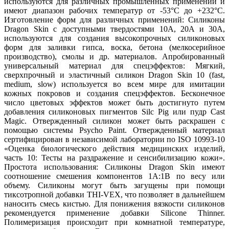
используются для различных промышленных применений и
имеют диапазон рабочих температур от -53°C до +232°C.
Изготовление форм для различных применений: Силиконы
Dragon Skin с доступными твердостями 10A, 20A и 30A,
используются для создания высокопрочных силиконовых
форм для заливки гипса, воска, бетона (мелкосерийное
производство), смолы и др. материалов. Апробированный
универсальный материал для спецэффектов: Мягкий,
сверхпрочный и эластичный силикон Dragon Skin 10 (fast,
medium, slow) используется во всем мире для имитации
кожных покровов и создания спецэффектов. Бесконечное
число цветовых эффектов может быть достигнуто путем
добавления силиконовых пигментов Silc Pig или пудр Cast
Magic. Отвержденный силикон может быть раскрашен с
помощью системы Psycho Paint. Отвержденный материал
сертифицирован в независимой лаборатории по ISO 10993-10
«Оценка биологического действия медицинских изделий,
часть 10: Тесты на раздражение и сенсибилизацию кожи».
Простота использования: Силиконы Dragon Skin имеют
соотношение смешения компонентов 1А:1В по весу или
объему. Силиконы могут быть загущены при помощи
тиксотропной добавки THI-VEX, что позволяет в дальнейшем
наносить смесь кистью. Для понижения вязкости силиконов
рекомендуется применение добавки Silicone Thinner.
Полимеризация происходит при комнатной температуре,