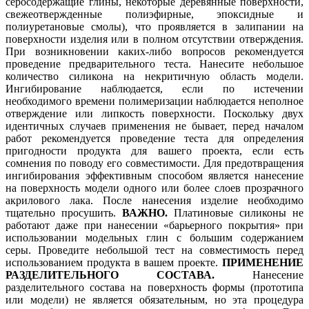
серосодержащие глины, некоторые деревянные поверхности,
свежеотвержденные полиэфирные, эпоксидные и
полиуретановые смолы), что проявляется в залипании на
поверхности изделия или в полном отсутствии отверждения.
При возникновении каких-либо вопросов рекомендуется
проведение предварительного теста. Нанесите небольшое
количество силикона на некритичную область модели.
Ингибирование наблюдается, если по истечении
необходимого времени полимеризации наблюдается неполное
отверждение или липкость поверхности. Поскольку двух
идентичных случаев применения не бывает, перед началом
работ рекомендуется проведение теста для определения
пригодности продукта для вашего проекта, если есть
сомнения по поводу его совместимости. Для предотвращения
ингибирования эффективным способом является нанесение
на поверхность модели одного или более слоев прозрачного
акрилового лака. После нанесения изделие необходимо
тщательно просушить.
ВАЖНО.
Платиновые силиконы не
работают даже при нанесении «барьерного покрытия» при
использовании модельных глин с большим содержанием
серы. Проведите небольшой тест на совместимость перед
использованием продукта в вашем проекте.
ПРИМЕНЕНИЕ
РАЗДЕЛИТЕЛЬНОГО СОСТАВА.
Нанесение
разделительного состава на поверхность формы (прототипа
или модели) не является обязательным, но эта процедура