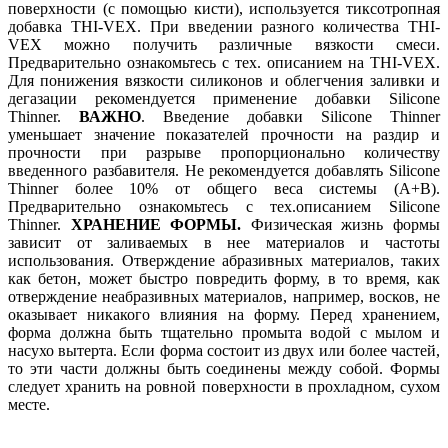
поверхности (с помощью кисти), используется тиксотропная
добавка THI-VEX. При введении разного количества THI-
VEX можно получить различные вязкости смеси.
Предварительно ознакомьтесь с тех. описанием на THI-VEX.
Для понижения вязкости силиконов и облегчения заливки и
дегазации рекомендуется применение добавки Silicone
Thinner.
ВАЖНО
. Введение добавки Silicone Thinner
уменьшает значение показателей прочности на раздир и
прочности при разрыве пропорционально количеству
введенного разбавителя. Не рекомендуется добавлять Silicone
Thinner более 10% от общего веса системы (А+В).
Предварительно ознакомьтесь с тех.описанием Silicone
Thinner.
ХРАНЕНИЕ ФОРМЫ.
Физическая жизнь формы
зависит от заливаемых в нее материалов и частоты
использования. Отверждение абразивных материалов, таких
как бетон, может быстро повредить форму, в то время, как
отверждение неабразивных материалов, например, восков, не
оказывает никакого влияния на форму. Перед хранением,
форма должна быть тщательно промыта водой с мылом и
насухо вытерта. Если форма состоит из двух или более частей,
то эти части должны быть соединены между собой. Формы
следует хранить на ровной поверхности в прохладном, сухом
месте.